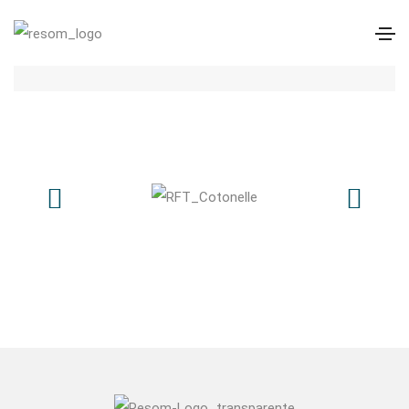
RTF Cotonelle – Molde Bifacial – 12 + 12
cavidades